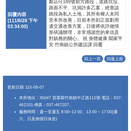
鄰店仔189號前方路段，道路坑窪、
路面不平、坑洞許多乙案，經查該
路段為私人土地，其所有權人未同
意本所改善，目前本所刻正規劃周
邊交通改善方案，日後將依評做情
形研議辦理，非常感謝您的來信及
對鎮務的關心。 祝 身體健康 闔家平
安 竹南鎮公所建設課 回覆
回上一頁
回最上面
:::
更新日期
115-08-07
本所地址：35047 苗栗縣竹南鎮中正路112號‧電話：037-
462101‧傳真：037-467207。
服務時間：週一至週五 8:00~12:00、13:00 ~ 17:00(週
六、日及例假日休息)