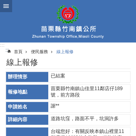
跳到主要內容區塊
:::
:::
首頁
便民服務
線上報修
線上報修
已結案
苗栗縣竹南鎮山佳里11鄰店仔189
號，前方路段
謝**
道路坑窪，路面不平，坑洞許多
台端您好：有關反映本鎮山裡里11