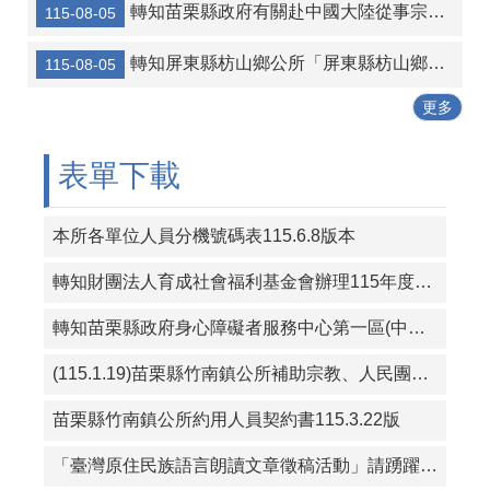
協助海洋委員會宣傳-本會訂於115年8月14日辦理「海岸韌性Plus－海青提案行動工作坊」
轉知苗栗縣政府有關赴中國大陸從事宗教交流相關風險及注意事項
115-08-05
轉知宜蘭縣壯圍鄉公所 「宜蘭縣壯圍鄉鄉民考取並就讀國內大學院校獎勵金核發作業要點」一份
轉知屏東縣枋山鄉公所「屏東縣枋山鄉發放兒童節兒童禮金自治條例」部分條文公告、令、總說明、修正條文對照表及全部條文各1份
115-08-05
115年暑期保護青少年-青春專案
更多
三七五租約得以分割方式中止租約宣導
表單下載
本所各單位人員分機號碼表115.6.8版本
轉知財團法人育成社會福利基金會辦理115年度「從CRPD到ISP－專業人員支持身心障礙者積極參與個別化服務計畫研習課程」報名簡章資料
轉知苗栗縣政府身心障礙者服務中心第一區(中華民國珍珠社會福利服務協會承辦)辦理「一家心聚系列宣導活動」第1次活動簡章
(115.1.19)苗栗縣竹南鎮公所補助宗教、人民團體活動實施要點
苗栗縣竹南鎮公所約用人員契約書115.3.22版
「臺灣原住民族語言朗讀文章徵稿活動」請踴躍投稿