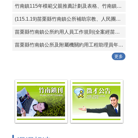
竹南鎮115年模範父親推薦計劃及表格、竹南鎮115好人好事代表推薦計畫及表格
(115.1.19)苗栗縣竹南鎮公所補助宗教、人民團體活動實施要點
苗栗縣竹南鎮公所約用人員工作規則(全案經苗栗縣政府115年1月19日府勞資字第1150005614號同意備查)
苗栗縣竹南鎮公所及附屬機關約用工程助理員年終考核紀錄表
更多