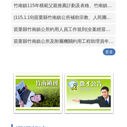
竹南鎮115年模範父親推薦計劃及表格、竹南鎮115好人好事代表推薦計畫及表格
(115.1.19)苗栗縣竹南鎮公所補助宗教、人民團體活動實施要點
苗栗縣竹南鎮公所約用人員工作規則(全案經苗栗縣政府115年1月19日府勞資字第1150005614號同意備查)
苗栗縣竹南鎮公所及附屬機關約用工程助理員年終考核紀錄表
更多