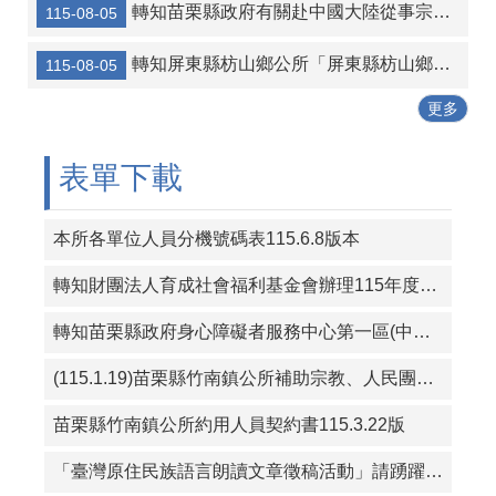
轉知苗栗縣政府有關赴中國大陸從事宗教交流相關風險及注意事項
115-08-05
轉知宜蘭縣壯圍鄉公所 「宜蘭縣壯圍鄉鄉民考取並就讀國內大學院校獎勵金核發作業要點」一份
轉知屏東縣枋山鄉公所「屏東縣枋山鄉發放兒童節兒童禮金自治條例」部分條文公告、令、總說明、修正條文對照表及全部條文各1份
115-08-05
115年暑期保護青少年-青春專案
更多
三七五租約得以分割方式中止租約宣導
115年度成功鎮阿美族文化節暨傳統舞蹈競賽及族語推廣系列活動
表單下載
本所各單位人員分機號碼表115.6.8版本
轉知財團法人育成社會福利基金會辦理115年度「從CRPD到ISP－專業人員支持身心障礙者積極參與個別化服務計畫研習課程」報名簡章資料
轉知苗栗縣政府身心障礙者服務中心第一區(中華民國珍珠社會福利服務協會承辦)辦理「一家心聚系列宣導活動」第1次活動簡章
(115.1.19)苗栗縣竹南鎮公所補助宗教、人民團體活動實施要點
苗栗縣竹南鎮公所約用人員契約書115.3.22版
「臺灣原住民族語言朗讀文章徵稿活動」請踴躍投稿