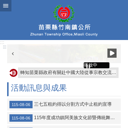
跳到主要內容區塊
:::
:::
播放中
轉知苗栗縣政府有關赴中國大陸從事宗教交流相關風險及注意事項
轉知屏東縣枋山鄉公所「屏東縣枋山鄉發放兒童節兒童禮金自治條例」部分條文公告、令、總說明、修正條文對照表及全部條文各1份
活動訊息與成果
協助公告金門縣金沙鎮公所訂定「金門縣金沙鎮鼓勵生育獎勵金發放自治條例」令、公告、條文全文、總說明、條文對照表各1份
轉知金門縣金沙鎮公所訂定「金門縣金沙鎮重陽敬老金發放自治條例」令、公告、條文全文、總說明、條文對照表各1份
三七五租約得以分割方式中止租約宣導
115-08-06
【協助宣導】監察院115年營利事業捐贈政治獻金文宣
115年度成功鎮阿美族文化節暨傳統舞蹈競賽及族語推廣系列活動
115-08-06
協助海洋委員會宣傳-本會訂於115年8月14日辦理「海岸韌性Plus－海青提案行動工作坊」