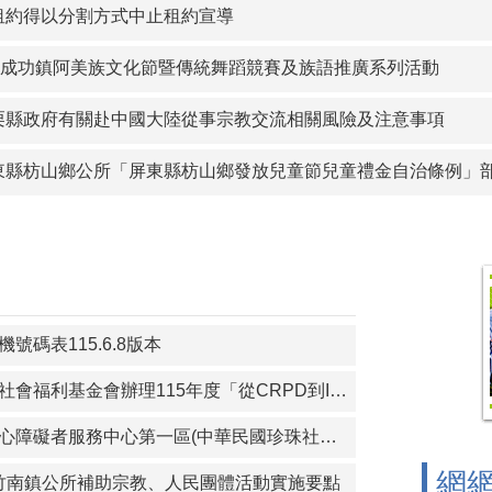
縣金沙鎮公所訂定「金門縣金沙鎮鼓勵生育獎勵金發放自治條例
租約得以分割方式中止租約宣導
沙鎮公所訂定「金門縣金沙鎮重陽敬老金發放自治條例」令、公
年度成功鎮阿美族文化節暨傳統舞蹈競賽及族語推廣系列活動
察院115年營利事業捐贈政治獻金文宣
栗縣政府有關赴中國大陸從事宗教交流相關風險及注意事項
宣傳-本會訂於115年8月14日辦理「海岸韌性Plus－海青提案
東縣枋山鄉公所「屏東縣枋山鄉發放兒童節兒童禮金自治條例」部分
圍鄉公所 「宜蘭縣壯圍鄉鄉民考取並就讀國內大學院校獎勵金核
護青少年-青春專案
以分割方式中止租約宣導
號碼表115.6.8版本
轉知財團法人育成社會福利基金會辦理115年度「從CRPD到ISP－專業人員支持身心障礙者積極參與個別化服務計畫研習課程」報名簡章資料
轉知苗栗縣政府身心障礙者服務中心第一區(中華民國珍珠社會福利服務協會承辦)辦理「一家心聚系列宣導活動」第1次活動簡章
網
)苗栗縣竹南鎮公所補助宗教、人民團體活動實施要點