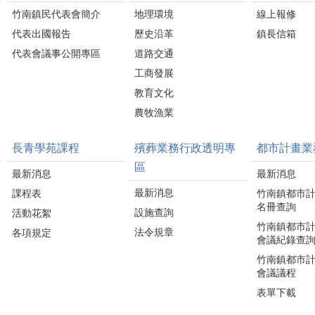
竹南鎮民代表會簡介
地理環境
線上報修
代表出國報告
歷史沿革
鎮長信箱
代表會議事公開專區
道路交通
工商發展
教育文化
農牧漁業
長青學苑課程
殯葬業務行政透明專
都市計畫業
區
最新消息
最新消息
最新消息
課程表
竹南鎮都市
名冊查詢
設施查詢
活動花絮
竹南鎮都市
法令規章
各項規定
會議紀錄查
竹南鎮都市
會議議程
表單下載