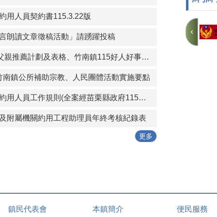
用人員契約書115.3.22版
言朗讀文章徵稿活動」請踴躍投稿
竹南鎮115年模範父親推薦計劃及表格、竹南鎮115好人好事代表推薦計畫及表格
)苗栗縣竹南鎮公所補助宗教、人民團體活動實施要點
苗栗縣竹南鎮公所約用人員工作規則(全案經苗栗縣政府115年1月19日府勞資字第1150005614號同意備查)
及附屬機關約用工程助理員年終考核紀錄表
更多
鎮民代表會
本鎮簡介
便民服務