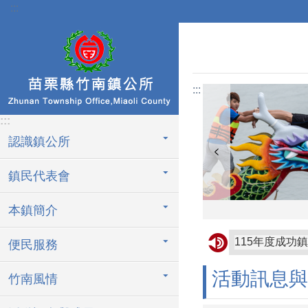
:::
跳到主要內容區塊
:::
:::
認識鎮公所
鎮民代表會
本鎮簡介
115年度成
便民服務
轉知苗栗縣政
活動訊息與
竹南風情
轉知屏東縣枋