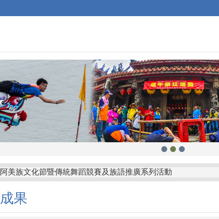
功鎮阿美族文化節暨傳統舞蹈競賽及族語推廣系列活動
府有關赴中國大陸從事宗教交流相關風險及注意事項
成果
山鄉公所「屏東縣枋山鄉發放兒童節兒童禮金自治條例」部分條