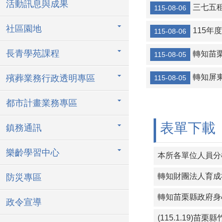
活動訊息與成果
協助公告金門
三七五
115-08-06
轉知金門縣金
社區園地
115
115-08-06
【協助宣導】監
長青學苑課程
轉知苗
115-08-05
協助海洋委員會
轉知屏
殯葬業務行政透明專區
轉知宜蘭縣壯
115-08-05
115年暑期保
都市計畫業務專區
三七五租約得
表單下載
鎮務通訊
樂齡學習中心
本所各單位人員分機
防災專區
政令宣導
(115.1.19