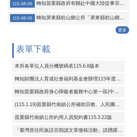
轉知苗栗縣政府有關赴中國大陸從事宗教交流相關風險及注意事項
115-08-05
轉知宜蘭縣壯圍鄉公所 「宜蘭縣壯圍鄉鄉民考取並就讀國內大學院校獎勵金核發作業要點」一份
轉知屏東縣枋山鄉公所「屏東縣枋山鄉發放兒童節兒童禮金自治條例」部分條文公告、令、總說明、修正條文對照表及全部條文各1份
115-08-05
115年暑期保護青少年-青春專案
更多
三七五租約得以分割方式中止租約宣導
表單下載
本所各單位人員分機號碼表115.6.8版本
轉知財團法人育成社會福利基金會辦理115年度「從CRPD到ISP－專業人員支持身心障礙者積極參與個別化服務計畫研習課程」報名簡章資料
轉知苗栗縣政府身心障礙者服務中心第一區(中華民國珍珠社會福利服務協會承辦)辦理「一家心聚系列宣導活動」第1次活動簡章
(115.1.19)苗栗縣竹南鎮公所補助宗教、人民團體活動實施要點
苗栗縣竹南鎮公所約用人員契約書115.3.22版
「臺灣原住民族語言朗讀文章徵稿活動」請踴躍投稿