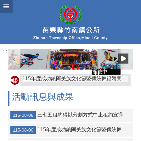
跳到主要內容區塊
:::
:::
115年度成功鎮阿美族文化節暨傳統舞蹈競賽及族語推廣系列活動
播放中
轉知苗栗縣政府有關赴中國大陸從事宗教交流相關風險及注意事項
轉知屏東縣枋山鄉公所「屏東縣枋山鄉發放兒童節兒童禮金自治條例」部分條文公告、令、總說明、修正條文對照表及全部條文各1份
活動訊息與成果
協助公告金門縣金沙鎮公所訂定「金門縣金沙鎮鼓勵生育獎勵金發放自治條例」令、公告、條文全文、總說明、條文對照表各1份
三七五租約得以分割方式中止租約宣導
115-08-06
轉知金門縣金沙鎮公所訂定「金門縣金沙鎮重陽敬老金發放自治條例」令、公告、條文全文、總說明、條文對照表各1份
【協助宣導】監察院115年營利事業捐贈政治獻金文宣
115年度成功鎮阿美族文化節暨傳統舞蹈競賽及族語推廣系列活動
115-08-06
協助海洋委員會宣傳-本會訂於115年8月14日辦理「海岸韌性Plus－海青提案行動工作坊」