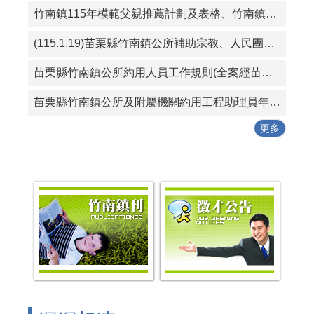
竹南鎮115年模範父親推薦計劃及表格、竹南鎮115好人好事代表推薦計畫及表格
(115.1.19)苗栗縣竹南鎮公所補助宗教、人民團體活動實施要點
苗栗縣竹南鎮公所約用人員工作規則(全案經苗栗縣政府115年1月19日府勞資字第1150005614號同意備查)
苗栗縣竹南鎮公所及附屬機關約用工程助理員年終考核紀錄表
更多