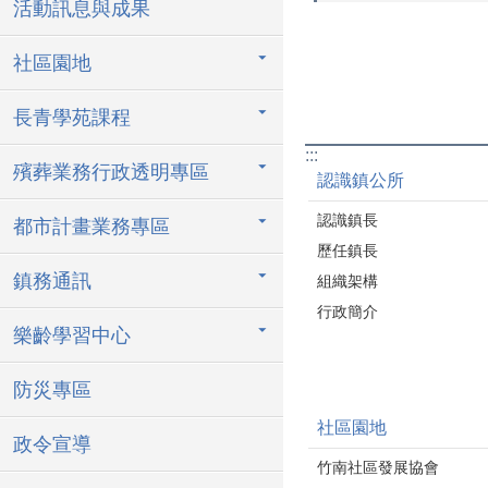
活動訊息與成果
社區園地
長青學苑課程
:::
殯葬業務行政透明專區
認識鎮公所
認識鎮長
都市計畫業務專區
歷任鎮長
鎮務通訊
組織架構
行政簡介
樂齡學習中心
防災專區
社區園地
政令宣導
竹南社區發展協會