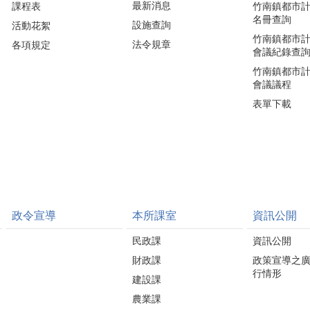
最新消息
課程表
竹南鎮都市
名冊查詢
設施查詢
活動花絮
竹南鎮都市
法令規章
各項規定
會議紀錄查
竹南鎮都市
會議議程
表單下載
政令宣導
本所課室
資訊公開
民政課
資訊公開
財政課
政策宣導之
行情形
建設課
農業課