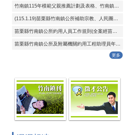
竹南鎮115年模範父親推薦計劃及表格、竹南鎮115好人好事代表推薦計畫及表格
(115.1.19)苗栗縣竹南鎮公所補助宗教、人民團體活動實施要點
苗栗縣竹南鎮公所約用人員工作規則(全案經苗栗縣政府115年1月19日府勞資字第1150005614號同意備查)
苗栗縣竹南鎮公所及附屬機關約用工程助理員年終考核紀錄表
更多