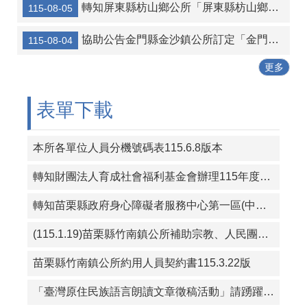
轉知屏東縣枋山鄉公所「屏東縣枋山鄉發放兒童節兒童禮金自治條例」部分條文公告、令、總說明、修正條文對照表及全部條文各1份
115-08-05
115年暑期保護青少年-青春專案
協助公告金門縣金沙鎮公所訂定「金門縣金沙鎮鼓勵生育獎勵金發放自治條例」令、公告、條文全文、總說明、條文對照表各1份
115-08-04
【協助公告】宜蘭縣壯圍鄉公所制定「宜蘭縣壯圍鄉鄰長工作協助費補助作業辦法」
更多
115年度成功鎮阿美族文化節暨傳統舞蹈競賽及族語推廣系列活動
轉知苗栗縣政府有關赴中國大陸從事宗教交流相關風險及注意事項
表單下載
本所各單位人員分機號碼表115.6.8版本
轉知財團法人育成社會福利基金會辦理115年度「從CRPD到ISP－專業人員支持身心障礙者積極參與個別化服務計畫研習課程」報名簡章資料
轉知苗栗縣政府身心障礙者服務中心第一區(中華民國珍珠社會福利服務協會承辦)辦理「一家心聚系列宣導活動」第1次活動簡章
(115.1.19)苗栗縣竹南鎮公所補助宗教、人民團體活動實施要點
苗栗縣竹南鎮公所約用人員契約書115.3.22版
「臺灣原住民族語言朗讀文章徵稿活動」請踴躍投稿