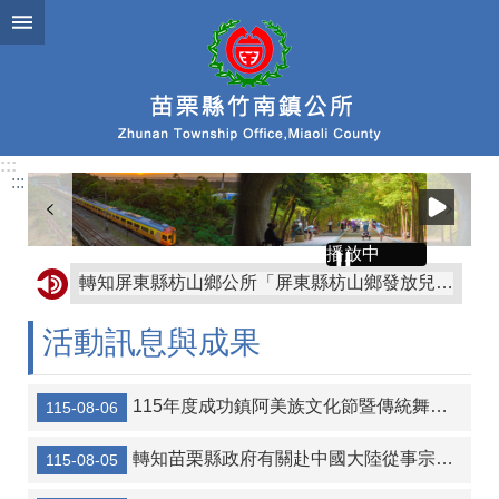
跳到主要內容區塊
:::
:::
播放中
轉知屏東縣枋山鄉公所「屏東縣枋山鄉發放兒童節兒童禮金自治條例」部分條文公告、令、總說明、修正條文對照表及全部條文各1份
協助公告金門縣金沙鎮公所訂定「金門縣金沙鎮鼓勵生育獎勵金發放自治條例」令、公告、條文全文、總說明、條文對照表各1份
活動訊息與成果
轉知金門縣金沙鎮公所訂定「金門縣金沙鎮重陽敬老金發放自治條例」令、公告、條文全文、總說明、條文對照表各1份
【協助宣導】監察院115年營利事業捐贈政治獻金文宣
115年度成功鎮阿美族文化節暨傳統舞蹈競賽及族語推廣系列活動
115-08-06
協助海洋委員會宣傳-本會訂於115年8月14日辦理「海岸韌性Plus－海青提案行動工作坊」
轉知苗栗縣政府有關赴中國大陸從事宗教交流相關風險及注意事項
115-08-05
轉知宜蘭縣壯圍鄉公所 「宜蘭縣壯圍鄉鄉民考取並就讀國內大學院校獎勵金核發作業要點」一份