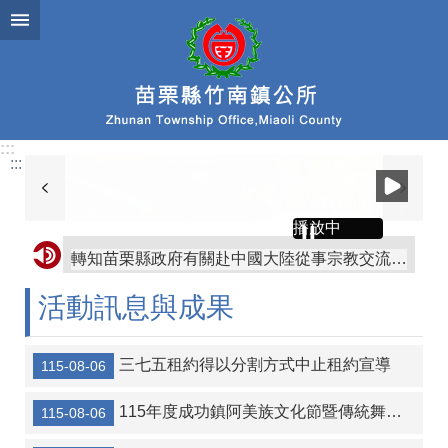
跳到主要內容區塊
:::
:::
播放中
轉知苗栗縣政府有關赴中國大陸從事宗教交流相關風險及注意事項
轉知屏東縣枋山鄉公所「屏東縣枋山鄉發放兒童節兒童禮金自治條例」部分條文公告、令、總說明、修正條文對照表及全部條文各1份
活動訊息與成果
協助公告金門縣金沙鎮公所訂定「金門縣金沙鎮鼓勵生育獎勵金發放自治條例」令、公告、條文全文、總說明、條文對照表各1份
轉知金門縣金沙鎮公所訂定「金門縣金沙鎮重陽敬老金發放自治條例」令、公告、條文全文、總說明、條文對照表各1份
三七五租約得以分割方式中止租約宣導
115-08-06
【協助宣導】監察院115年營利事業捐贈政治獻金文宣
115年度成功鎮阿美族文化節暨傳統舞蹈競賽及族語推廣系列活動
115-08-06
協助海洋委員會宣傳-本會訂於115年8月14日辦理「海岸韌性Plus－海青提案行動工作坊」