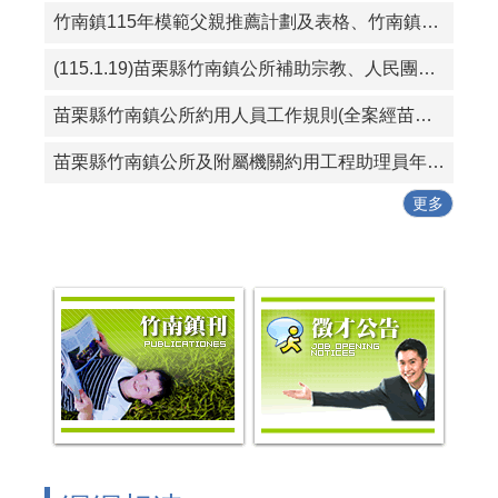
竹南鎮115年模範父親推薦計劃及表格、竹南鎮115好人好事代表推薦計畫及表格
(115.1.19)苗栗縣竹南鎮公所補助宗教、人民團體活動實施要點
苗栗縣竹南鎮公所約用人員工作規則(全案經苗栗縣政府115年1月19日府勞資字第1150005614號同意備查)
苗栗縣竹南鎮公所及附屬機關約用工程助理員年終考核紀錄表
更多