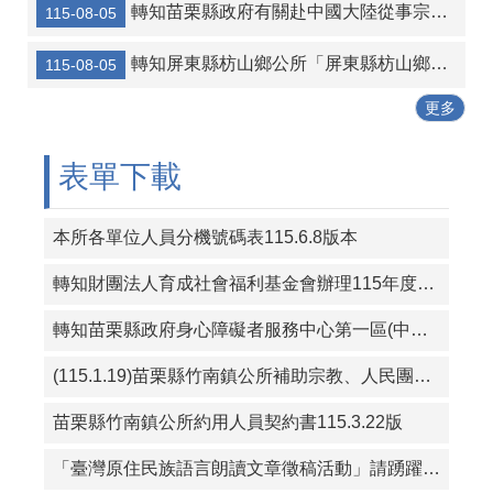
轉知苗栗縣政府有關赴中國大陸從事宗教交流相關風險及注意事項
115-08-05
轉知宜蘭縣壯圍鄉公所 「宜蘭縣壯圍鄉鄉民考取並就讀國內大學院校獎勵金核發作業要點」一份
轉知屏東縣枋山鄉公所「屏東縣枋山鄉發放兒童節兒童禮金自治條例」部分條文公告、令、總說明、修正條文對照表及全部條文各1份
115-08-05
115年暑期保護青少年-青春專案
更多
三七五租約得以分割方式中止租約宣導
115年度成功鎮阿美族文化節暨傳統舞蹈競賽及族語推廣系列活動
表單下載
本所各單位人員分機號碼表115.6.8版本
轉知財團法人育成社會福利基金會辦理115年度「從CRPD到ISP－專業人員支持身心障礙者積極參與個別化服務計畫研習課程」報名簡章資料
轉知苗栗縣政府身心障礙者服務中心第一區(中華民國珍珠社會福利服務協會承辦)辦理「一家心聚系列宣導活動」第1次活動簡章
(115.1.19)苗栗縣竹南鎮公所補助宗教、人民團體活動實施要點
苗栗縣竹南鎮公所約用人員契約書115.3.22版
「臺灣原住民族語言朗讀文章徵稿活動」請踴躍投稿