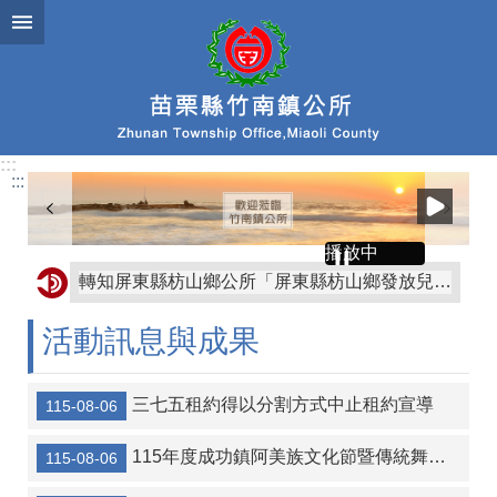
跳到主要內容區塊
:::
:::
播放中
轉知屏東縣枋山鄉公所「屏東縣枋山鄉發放兒童節兒童禮金自治條例」部分條文公告、令、總說明、修正條文對照表及全部條文各1份
協助公告金門縣金沙鎮公所訂定「金門縣金沙鎮鼓勵生育獎勵金發放自治條例」令、公告、條文全文、總說明、條文對照表各1份
活動訊息與成果
轉知金門縣金沙鎮公所訂定「金門縣金沙鎮重陽敬老金發放自治條例」令、公告、條文全文、總說明、條文對照表各1份
【協助宣導】監察院115年營利事業捐贈政治獻金文宣
三七五租約得以分割方式中止租約宣導
115-08-06
協助海洋委員會宣傳-本會訂於115年8月14日辦理「海岸韌性Plus－海青提案行動工作坊」
115年度成功鎮阿美族文化節暨傳統舞蹈競賽及族語推廣系列活動
115-08-06
轉知宜蘭縣壯圍鄉公所 「宜蘭縣壯圍鄉鄉民考取並就讀國內大學院校獎勵金核發作業要點」一份