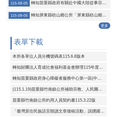
轉知苗栗縣政府有關赴中國大陸從事宗教交流相關風險及注意事項
115-08-05
115年暑期保護青少年-青春專案
轉知屏東縣枋山鄉公所「屏東縣枋山鄉發放兒童節兒童禮金自治條例」部分條文公告、令、總說明、修正條文對照表及全部條文各1份
115-08-05
三七五租約得以分割方式中止租約宣導
更多
115年度成功鎮阿美族文化節暨傳統舞蹈競賽及族語推廣系列活動
轉知苗栗縣政府有關赴中國大陸從事宗教交流相關風險及注意事項
表單下載
本所各單位人員分機號碼表115.6.8版本
轉知財團法人育成社會福利基金會辦理115年度「從CRPD到ISP－專業人員支持身心障礙者積極參與個別化服務計畫研習課程」報名簡章資料
轉知苗栗縣政府身心障礙者服務中心第一區(中華民國珍珠社會福利服務協會承辦)辦理「一家心聚系列宣導活動」第1次活動簡章
(115.1.19)苗栗縣竹南鎮公所補助宗教、人民團體活動實施要點
苗栗縣竹南鎮公所約用人員契約書115.3.22版
「臺灣原住民族語言朗讀文章徵稿活動」請踴躍投稿