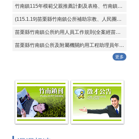
竹南鎮115年模範父親推薦計劃及表格、竹南鎮115好人好事代表推薦計畫及表格
(115.1.19)苗栗縣竹南鎮公所補助宗教、人民團體活動實施要點
苗栗縣竹南鎮公所約用人員工作規則(全案經苗栗縣政府115年1月19日府勞資字第1150005614號同意備查)
苗栗縣竹南鎮公所及附屬機關約用工程助理員年終考核紀錄表
更多