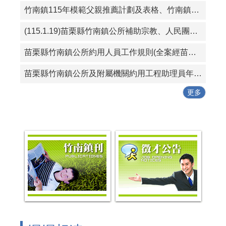
竹南鎮115年模範父親推薦計劃及表格、竹南鎮115好人好事代表推薦計畫及表格
(115.1.19)苗栗縣竹南鎮公所補助宗教、人民團體活動實施要點
苗栗縣竹南鎮公所約用人員工作規則(全案經苗栗縣政府115年1月19日府勞資字第1150005614號同意備查)
苗栗縣竹南鎮公所及附屬機關約用工程助理員年終考核紀錄表
更多