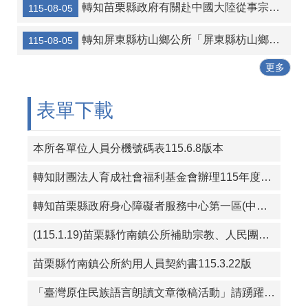
轉知苗栗縣政府有關赴中國大陸從事宗教交流相關風險及注意事項
115-08-05
協助海洋委員會宣傳-本會訂於115年8月14日辦理「海岸韌性Plus－海青提案行動工作坊」
轉知屏東縣枋山鄉公所「屏東縣枋山鄉發放兒童節兒童禮金自治條例」部分條文公告、令、總說明、修正條文對照表及全部條文各1份
115-08-05
轉知宜蘭縣壯圍鄉公所 「宜蘭縣壯圍鄉鄉民考取並就讀國內大學院校獎勵金核發作業要點」一份
更多
115年暑期保護青少年-青春專案
三七五租約得以分割方式中止租約宣導
表單下載
本所各單位人員分機號碼表115.6.8版本
轉知財團法人育成社會福利基金會辦理115年度「從CRPD到ISP－專業人員支持身心障礙者積極參與個別化服務計畫研習課程」報名簡章資料
轉知苗栗縣政府身心障礙者服務中心第一區(中華民國珍珠社會福利服務協會承辦)辦理「一家心聚系列宣導活動」第1次活動簡章
(115.1.19)苗栗縣竹南鎮公所補助宗教、人民團體活動實施要點
苗栗縣竹南鎮公所約用人員契約書115.3.22版
「臺灣原住民族語言朗讀文章徵稿活動」請踴躍投稿