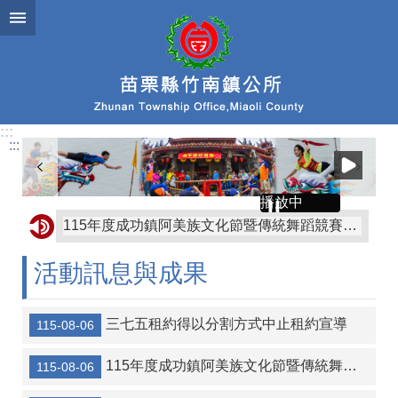
跳到主要內容區塊
:::
:::
播放中
115年度成功鎮阿美族文化節暨傳統舞蹈競賽及族語推廣系列活動
轉知苗栗縣政府有關赴中國大陸從事宗教交流相關風險及注意事項
活動訊息與成果
轉知屏東縣枋山鄉公所「屏東縣枋山鄉發放兒童節兒童禮金自治條例」部分條文公告、令、總說明、修正條文對照表及全部條文各1份
協助公告金門縣金沙鎮公所訂定「金門縣金沙鎮鼓勵生育獎勵金發放自治條例」令、公告、條文全文、總說明、條文對照表各1份
三七五租約得以分割方式中止租約宣導
115-08-06
轉知金門縣金沙鎮公所訂定「金門縣金沙鎮重陽敬老金發放自治條例」令、公告、條文全文、總說明、條文對照表各1份
115年度成功鎮阿美族文化節暨傳統舞蹈競賽及族語推廣系列活動
115-08-06
【協助宣導】監察院115年營利事業捐贈政治獻金文宣