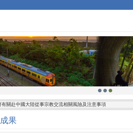
府有關赴中國大陸從事宗教交流相關風險及注意事項
山鄉公所「屏東縣枋山鄉發放兒童節兒童禮金自治條例」部分條
成果
縣金沙鎮公所訂定「金門縣金沙鎮鼓勵生育獎勵金發放自治條例