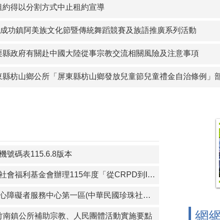
沙鎮公所訂定「金門縣金沙鎮重陽敬老金發放自治條例」令、公
租約得以分割方式中止租約宣導
察院115年營利事業捐贈政治獻金文宣
年度成功鎮阿美族文化節暨傳統舞蹈競賽及族語推廣系列活動
宣傳-本會訂於115年8月14日辦理「海岸韌性Plus－海青提案
栗縣政府有關赴中國大陸從事宗教交流相關風險及注意事項
圍鄉公所 「宜蘭縣壯圍鄉鄉民考取並就讀國內大學院校獎勵金核
東縣枋山鄉公所「屏東縣枋山鄉發放兒童節兒童禮金自治條例」部分
護青少年-青春專案
以分割方式中止租約宣導
功鎮阿美族文化節暨傳統舞蹈競賽及族語推廣系列活動
號碼表115.6.8版本
轉知財團法人育成社會福利基金會辦理115年度「從CRPD到ISP－專業人員支持身心障礙者積極參與個別化服務計畫研習課程」報名簡章資料
轉知苗栗縣政府身心障礙者服務中心第一區(中華民國珍珠社會福利服務協會承辦)辦理「一家心聚系列宣導活動」第1次活動簡章
網
)苗栗縣竹南鎮公所補助宗教、人民團體活動實施要點