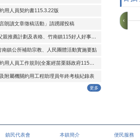
用人員契約書115.3.22版
言朗讀文章徵稿活動」請踴躍投稿
竹南鎮115年模範父親推薦計劃及表格、竹南鎮115好人好事代表推薦計畫及表格
)苗栗縣竹南鎮公所補助宗教、人民團體活動實施要點
苗栗縣竹南鎮公所約用人員工作規則(全案經苗栗縣政府115年1月19日府勞資字第1150005614號同意備查)
及附屬機關約用工程助理員年終考核紀錄表
更多
鎮民代表會
本鎮簡介
便民服務