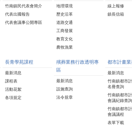
竹南鎮民代表會簡介
地理環境
線上報修
代表出國報告
歷史沿革
鎮長信箱
代表會議事公開專區
道路交通
工商發展
教育文化
農牧漁業
長青學苑課程
殯葬業務行政透明專
都市計畫業
區
最新消息
最新消息
最新消息
課程表
竹南鎮都市
名冊查詢
設施查詢
活動花絮
竹南鎮都市
法令規章
各項規定
會議紀錄查
竹南鎮都市
會議議程
表單下載