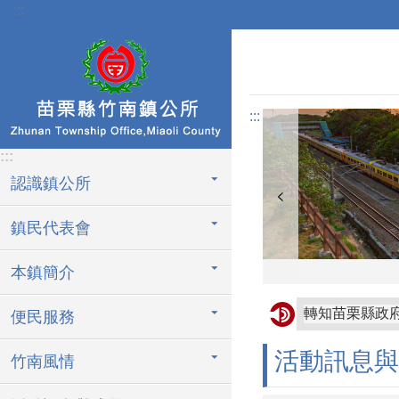
:::
跳到主要內容區塊
:::
:::
認識鎮公所
鎮民代表會
本鎮簡介
轉知苗栗縣政
便民服務
轉知屏東縣枋
活動訊息與
竹南風情
協助公告金門