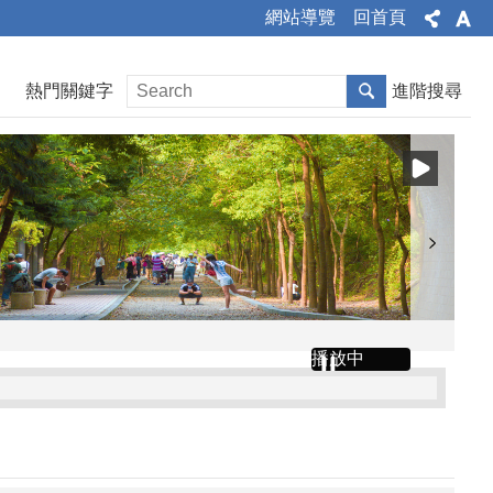
網站導覽
回首頁
熱門關鍵字
進階搜尋
播放中
文公告、令、總說明、修正條文對照表及全部條文各1份
」令、公告、條文全文、總說明、條文對照表各1份