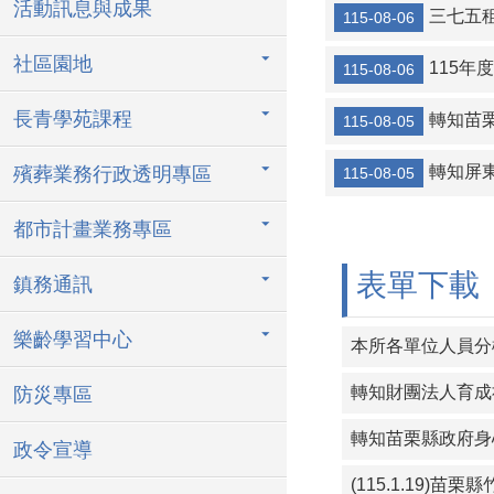
活動訊息與成果
轉知金門縣金
三七五
115-08-06
【協助宣導】監
社區園地
115
115-08-06
協助海洋委員會
長青學苑課程
轉知苗
115-08-05
轉知宜蘭縣壯
轉知屏
殯葬業務行政透明專區
115-08-05
115年暑期保
三七五租約得
都市計畫業務專區
115年度成
表單下載
鎮務通訊
樂齡學習中心
本所各單位人員分機
防災專區
政令宣導
(115.1.19