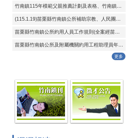
竹南鎮115年模範父親推薦計劃及表格、竹南鎮115好人好事代表推薦計畫及表格
(115.1.19)苗栗縣竹南鎮公所補助宗教、人民團體活動實施要點
苗栗縣竹南鎮公所約用人員工作規則(全案經苗栗縣政府115年1月19日府勞資字第1150005614號同意備查)
苗栗縣竹南鎮公所及附屬機關約用工程助理員年終考核紀錄表
更多