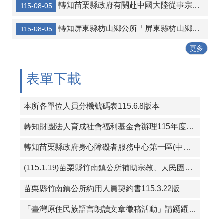
轉知苗栗縣政府有關赴中國大陸從事宗教交流相關風險及注意事項
115-08-05
轉知宜蘭縣壯圍鄉公所 「宜蘭縣壯圍鄉鄉民考取並就讀國內大學院校獎勵金核發作業要點」一份
轉知屏東縣枋山鄉公所「屏東縣枋山鄉發放兒童節兒童禮金自治條例」部分條文公告、令、總說明、修正條文對照表及全部條文各1份
115-08-05
115年暑期保護青少年-青春專案
更多
三七五租約得以分割方式中止租約宣導
表單下載
本所各單位人員分機號碼表115.6.8版本
轉知財團法人育成社會福利基金會辦理115年度「從CRPD到ISP－專業人員支持身心障礙者積極參與個別化服務計畫研習課程」報名簡章資料
轉知苗栗縣政府身心障礙者服務中心第一區(中華民國珍珠社會福利服務協會承辦)辦理「一家心聚系列宣導活動」第1次活動簡章
(115.1.19)苗栗縣竹南鎮公所補助宗教、人民團體活動實施要點
苗栗縣竹南鎮公所約用人員契約書115.3.22版
「臺灣原住民族語言朗讀文章徵稿活動」請踴躍投稿