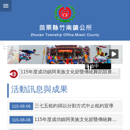
跳到主要內容區塊
:::
:::
115年度成功鎮阿美族文化節暨傳統舞蹈競賽及族語推廣系列活動
播放中
轉知苗栗縣政府有關赴中國大陸從事宗教交流相關風險及注意事項
轉知屏東縣枋山鄉公所「屏東縣枋山鄉發放兒童節兒童禮金自治條例」部分條文公告、令、總說明、修正條文對照表及全部條文各1份
活動訊息與成果
協助公告金門縣金沙鎮公所訂定「金門縣金沙鎮鼓勵生育獎勵金發放自治條例」令、公告、條文全文、總說明、條文對照表各1份
三七五租約得以分割方式中止租約宣導
轉知金門縣金沙鎮公所訂定「金門縣金沙鎮重陽敬老金發放自治條例」令、公告、條文全文、總說明、條文對照表各1份
115-08-06
【協助宣導】監察院115年營利事業捐贈政治獻金文宣
115年度成功鎮阿美族文化節暨傳統舞蹈競賽及族語推廣系列活動
115-08-06
協助海洋委員會宣傳-本會訂於115年8月14日辦理「海岸韌性Plus－海青提案行動工作坊」