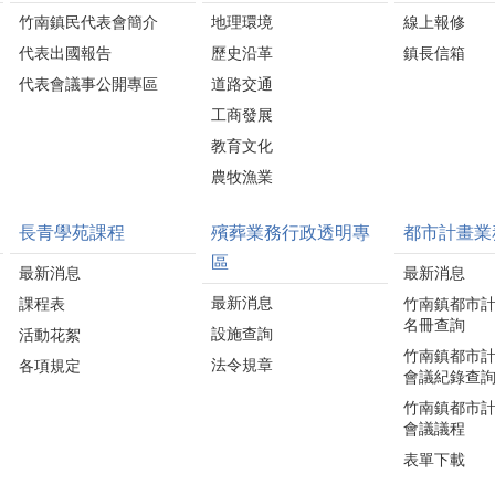
竹南鎮民代表會簡介
地理環境
線上報修
代表出國報告
歷史沿革
鎮長信箱
代表會議事公開專區
道路交通
工商發展
教育文化
農牧漁業
長青學苑課程
殯葬業務行政透明專
都市計畫業
區
最新消息
最新消息
最新消息
課程表
竹南鎮都市
名冊查詢
設施查詢
活動花絮
竹南鎮都市
法令規章
各項規定
會議紀錄查
竹南鎮都市
會議議程
表單下載