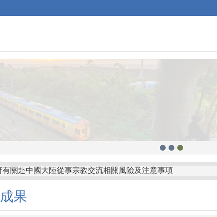
府有關赴中國大陸從事宗教交流相關風險及注意事項
山鄉公所「屏東縣枋山鄉發放兒童節兒童禮金自治條例」部分條
成果
縣金沙鎮公所訂定「金門縣金沙鎮鼓勵生育獎勵金發放自治條例