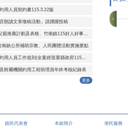
用人員契約書115.3.22版
言朗讀文章徵稿活動」請踴躍投稿
竹南鎮115年模範父親推薦計劃及表格、竹南鎮115好人好事代表推薦計畫及表格
)苗栗縣竹南鎮公所補助宗教、人民團體活動實施要點
苗栗縣竹南鎮公所約用人員工作規則(全案經苗栗縣政府115年1月19日府勞資字第1150005614號同意備查)
及附屬機關約用工程助理員年終考核紀錄表
更多
鎮民代表會
本鎮簡介
便民服務