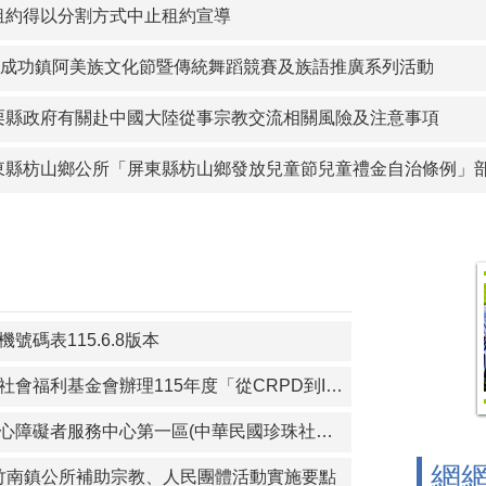
沙鎮公所訂定「金門縣金沙鎮重陽敬老金發放自治條例」令、公
租約得以分割方式中止租約宣導
察院115年營利事業捐贈政治獻金文宣
年度成功鎮阿美族文化節暨傳統舞蹈競賽及族語推廣系列活動
宣傳-本會訂於115年8月14日辦理「海岸韌性Plus－海青提案
栗縣政府有關赴中國大陸從事宗教交流相關風險及注意事項
圍鄉公所 「宜蘭縣壯圍鄉鄉民考取並就讀國內大學院校獎勵金核
東縣枋山鄉公所「屏東縣枋山鄉發放兒童節兒童禮金自治條例」部分
護青少年-青春專案
以分割方式中止租約宣導
功鎮阿美族文化節暨傳統舞蹈競賽及族語推廣系列活動
號碼表115.6.8版本
轉知財團法人育成社會福利基金會辦理115年度「從CRPD到ISP－專業人員支持身心障礙者積極參與個別化服務計畫研習課程」報名簡章資料
轉知苗栗縣政府身心障礙者服務中心第一區(中華民國珍珠社會福利服務協會承辦)辦理「一家心聚系列宣導活動」第1次活動簡章
網
)苗栗縣竹南鎮公所補助宗教、人民團體活動實施要點