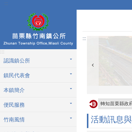
:::
跳到主要內容區塊
:::
:::
認識鎮公所
鎮民代表會
本鎮簡介
轉知苗栗縣政
便民服務
轉知屏東縣枋
活動訊息與
竹南風情
協助公告金門