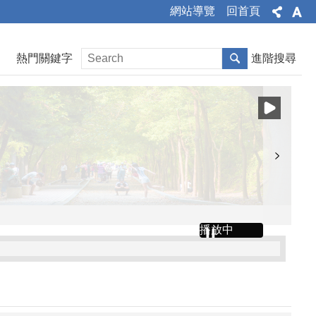
網站導覽
回首頁
熱門關鍵字
進階搜尋
播放中
文公告、令、總說明、修正條文對照表及全部條文各1份
」令、公告、條文全文、總說明、條文對照表各1份