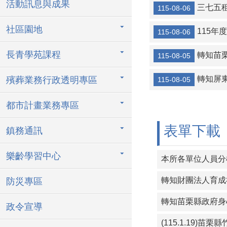
活動訊息與成果
轉知金門縣金
三七五
115-08-06
【協助宣導】監
社區園地
115
115-08-06
協助海洋委員會
長青學苑課程
轉知苗
115-08-05
轉知宜蘭縣壯
轉知屏
殯葬業務行政透明專區
115-08-05
115年暑期保
三七五租約得
都市計畫業務專區
115年度成
表單下載
鎮務通訊
樂齡學習中心
本所各單位人員分機
防災專區
政令宣導
(115.1.19