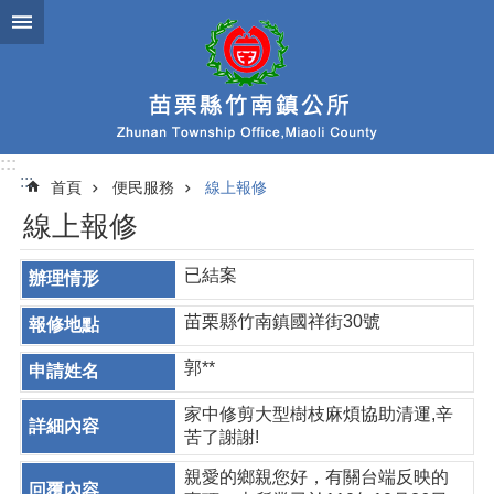
跳到主要內容區塊
:::
:::
首頁
便民服務
線上報修
線上報修
已結案
苗栗縣竹南鎮國祥街30號
郭**
家中修剪大型樹枝麻煩協助清運,辛
苦了謝謝!
親愛的鄉親您好，有關台端反映的