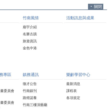
關閉
竹南風情
活動訊息與成果
廟宇介紹
名勝古蹟
旅遊資訊
金色中港
務專區
鎮務通訊
樂齡學習中心
徵才公告
最新消息
計畫委員會
竹南鎮刊
課程表
路燈認養
各項規定
計畫委員會
竹南三樓演藝廳
詢