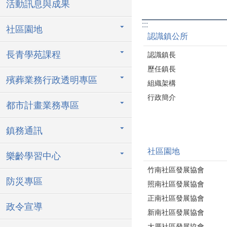
活動訊息與成果
:::
社區園地
認識鎮公所
長青學苑課程
認識鎮長
歷任鎮長
殯葬業務行政透明專區
組織架構
行政簡介
都市計畫業務專區
鎮務通訊
社區園地
樂齡學習中心
竹南社區發展協會
防災專區
照南社區發展協會
正南社區發展協會
政令宣導
新南社區發展協會
大厝社區發展協會