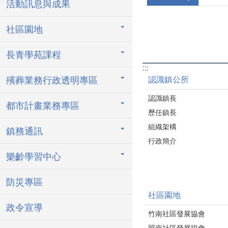
活動訊息與成果
社區園地
長青學苑課程
:::
殯葬業務行政透明專區
認識鎮公所
認識鎮長
都市計畫業務專區
歷任鎮長
組織架構
鎮務通訊
行政簡介
樂齡學習中心
防災專區
社區園地
政令宣導
竹南社區發展協會