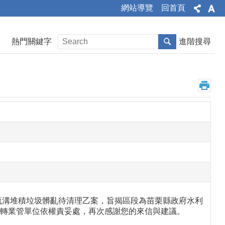
網站導覽
回首頁
熱門關鍵字
進階搜尋
流溝堆積垃圾髒亂待清理乙案，旨揭區段為苗栗縣政府水利
6號函轉業管單位依權責妥處，再次感謝您的來信與建議。