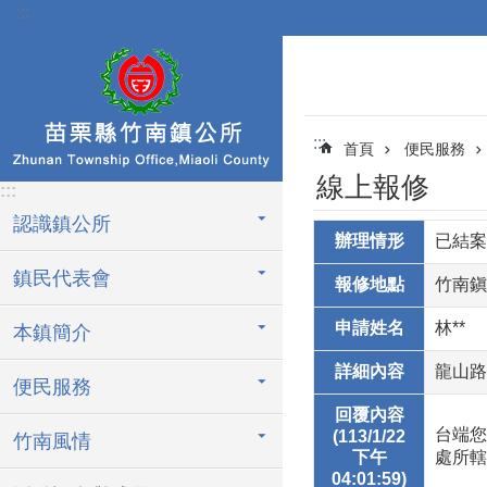
:::
跳到主要內容區塊
:::
首頁
便民服務
線上報修
:::
認識鎮公所
辦理情形
已結案
鎮民代表會
報修地點
竹南鎭
申請姓名
林**
本鎮簡介
詳細內容
龍山路
便民服務
回覆內容
台端您
(113/1/22
竹南風情
下午
處所轄
04:01:59)