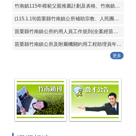
竹南鎮115年模範父親推薦計劃及表格、竹南鎮115好人好事代表推薦計畫及表格
(115.1.19)苗栗縣竹南鎮公所補助宗教、人民團體活動實施要點
苗栗縣竹南鎮公所約用人員工作規則(全案經苗栗縣政府115年1月19日府勞資字第1150005614號同意備查)
苗栗縣竹南鎮公所及附屬機關約用工程助理員年終考核紀錄表
更多