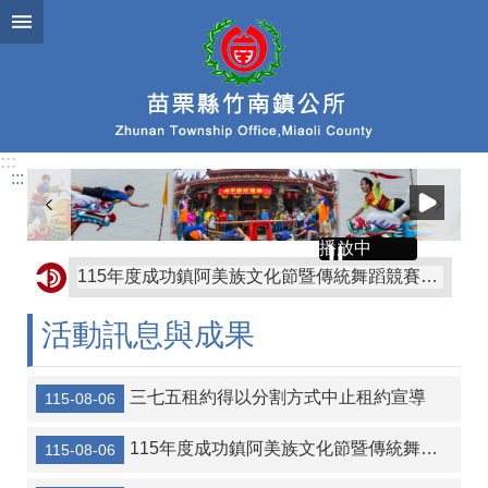
跳到主要內容區塊
:::
:::
播放中
115年度成功鎮阿美族文化節暨傳統舞蹈競賽及族語推廣系列活動
轉知苗栗縣政府有關赴中國大陸從事宗教交流相關風險及注意事項
活動訊息與成果
轉知屏東縣枋山鄉公所「屏東縣枋山鄉發放兒童節兒童禮金自治條例」部分條文公告、令、總說明、修正條文對照表及全部條文各1份
協助公告金門縣金沙鎮公所訂定「金門縣金沙鎮鼓勵生育獎勵金發放自治條例」令、公告、條文全文、總說明、條文對照表各1份
三七五租約得以分割方式中止租約宣導
115-08-06
轉知金門縣金沙鎮公所訂定「金門縣金沙鎮重陽敬老金發放自治條例」令、公告、條文全文、總說明、條文對照表各1份
115年度成功鎮阿美族文化節暨傳統舞蹈競賽及族語推廣系列活動
115-08-06
【協助宣導】監察院115年營利事業捐贈政治獻金文宣