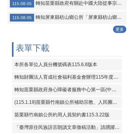
協助海洋委員會宣傳-本會訂於115年8月14日辦理「海岸韌性Plus－海青提案行動工作坊」
轉知苗栗縣政府有關赴中國大陸從事宗教交流相關風險及注意事項
115-08-05
轉知宜蘭縣壯圍鄉公所 「宜蘭縣壯圍鄉鄉民考取並就讀國內大學院校獎勵金核發作業要點」一份
轉知屏東縣枋山鄉公所「屏東縣枋山鄉發放兒童節兒童禮金自治條例」部分條文公告、令、總說明、修正條文對照表及全部條文各1份
115-08-05
115年暑期保護青少年-青春專案
更多
三七五租約得以分割方式中止租約宣導
表單下載
本所各單位人員分機號碼表115.6.8版本
轉知財團法人育成社會福利基金會辦理115年度「從CRPD到ISP－專業人員支持身心障礙者積極參與個別化服務計畫研習課程」報名簡章資料
轉知苗栗縣政府身心障礙者服務中心第一區(中華民國珍珠社會福利服務協會承辦)辦理「一家心聚系列宣導活動」第1次活動簡章
(115.1.19)苗栗縣竹南鎮公所補助宗教、人民團體活動實施要點
苗栗縣竹南鎮公所約用人員契約書115.3.22版
「臺灣原住民族語言朗讀文章徵稿活動」請踴躍投稿