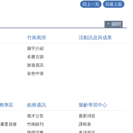
回上一頁
回最上面
關閉
竹南風情
活動訊息與成果
廟宇介紹
名勝古蹟
旅遊資訊
金色中港
務專區
鎮務通訊
樂齡學習中心
徵才公告
最新消息
計畫委員會
竹南鎮刊
課程表
路燈認養
各項規定