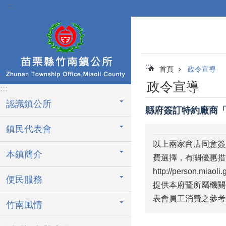
:::
跳到主要內容區塊
:::
首頁
政令宣導
政令宣導
:::
認識鎮公所
縣府簽訂特約廠商
鎮民代表會
以上兩家商店同意簽
本鎮簡介
費選擇，有關優惠措
http://person.miaol
便民服務
提供本府暨所屬機關
表會員工消費之參考
竹南風情