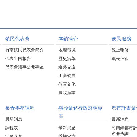
鎮民代表會
本鎮簡介
便民服務
竹南鎮民代表會簡介
地理環境
線上報修
代表出國報告
歷史沿革
鎮長信箱
代表會議事公開專區
道路交通
工商發展
教育文化
農牧漁業
長青學苑課程
殯葬業務行政透明專
都市計畫業
區
最新消息
最新消息
最新消息
課程表
竹南鎮都市
名冊查詢
設施查詢
活動花絮