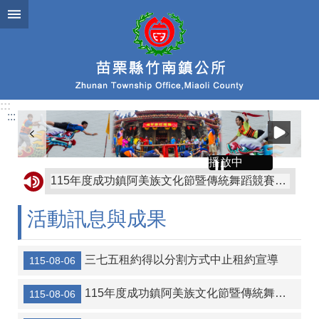
跳到主要內容區塊
:::
:::
播放中
115年度成功鎮阿美族文化節暨傳統舞蹈競賽及族語推廣系列活動
轉知苗栗縣政府有關赴中國大陸從事宗教交流相關風險及注意事項
活動訊息與成果
轉知屏東縣枋山鄉公所「屏東縣枋山鄉發放兒童節兒童禮金自治條例」部分條文公告、令、總說明、修正條文對照表及全部條文各1份
協助公告金門縣金沙鎮公所訂定「金門縣金沙鎮鼓勵生育獎勵金發放自治條例」令、公告、條文全文、總說明、條文對照表各1份
三七五租約得以分割方式中止租約宣導
115-08-06
轉知金門縣金沙鎮公所訂定「金門縣金沙鎮重陽敬老金發放自治條例」令、公告、條文全文、總說明、條文對照表各1份
115年度成功鎮阿美族文化節暨傳統舞蹈競賽及族語推廣系列活動
115-08-06
【協助宣導】監察院115年營利事業捐贈政治獻金文宣