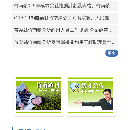
竹南鎮115年模範父親推薦計劃及表格、竹南鎮115好人好事代表推薦計畫及表格
(115.1.19)苗栗縣竹南鎮公所補助宗教、人民團體活動實施要點
苗栗縣竹南鎮公所約用人員工作規則(全案經苗栗縣政府115年1月19日府勞資字第1150005614號同意備查)
苗栗縣竹南鎮公所及附屬機關約用工程助理員年終考核紀錄表
更多