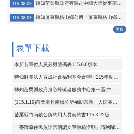
轉知苗栗縣政府有關赴中國大陸從事宗教交流相關風險及注意事項
115-08-05
協助海洋委員會宣傳-本會訂於115年8月14日辦理「海岸韌性Plus－海青提案行動工作坊」
轉知屏東縣枋山鄉公所「屏東縣枋山鄉發放兒童節兒童禮金自治條例」部分條文公告、令、總說明、修正條文對照表及全部條文各1份
115-08-05
轉知宜蘭縣壯圍鄉公所 「宜蘭縣壯圍鄉鄉民考取並就讀國內大學院校獎勵金核發作業要點」一份
更多
115年暑期保護青少年-青春專案
三七五租約得以分割方式中止租約宣導
表單下載
本所各單位人員分機號碼表115.6.8版本
轉知財團法人育成社會福利基金會辦理115年度「從CRPD到ISP－專業人員支持身心障礙者積極參與個別化服務計畫研習課程」報名簡章資料
轉知苗栗縣政府身心障礙者服務中心第一區(中華民國珍珠社會福利服務協會承辦)辦理「一家心聚系列宣導活動」第1次活動簡章
(115.1.19)苗栗縣竹南鎮公所補助宗教、人民團體活動實施要點
苗栗縣竹南鎮公所約用人員契約書115.3.22版
「臺灣原住民族語言朗讀文章徵稿活動」請踴躍投稿