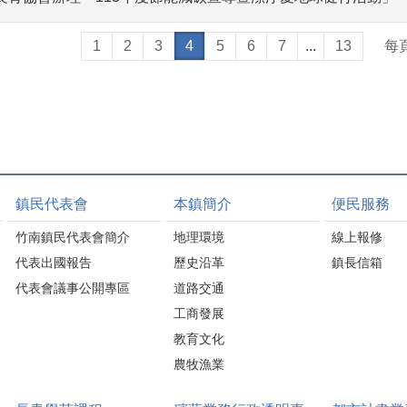
1
2
3
4
5
6
7
...
13
每
鎮民代表會
本鎮簡介
便民服務
竹南鎮民代表會簡介
地理環境
線上報修
代表出國報告
歷史沿革
鎮長信箱
代表會議事公開專區
道路交通
工商發展
教育文化
農牧漁業