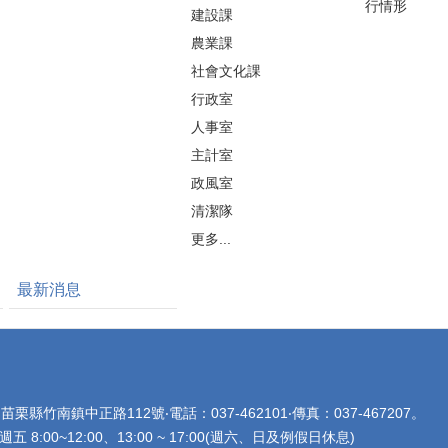
行情形
建設課
農業課
社會文化課
行政室
人事室
主計室
政風室
清潔隊
更多...
最新消息
苗栗縣竹南鎮中正路112號‧電話：037-462101‧傳真：037-467207。
8:00~12:00、13:00 ~ 17:00(週六、日及例假日休息)