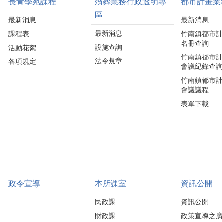
長青學苑課程
殯葬業務行政透明專
都市計畫業
區
最新消息
最新消息
最新消息
課程表
竹南鎮都市
名冊查詢
設施查詢
活動花絮
竹南鎮都市
法令規章
各項規定
會議紀錄查
竹南鎮都市
會議議程
表單下載
政令宣導
本所課室
資訊公開
民政課
資訊公開
財政課
政策宣導之