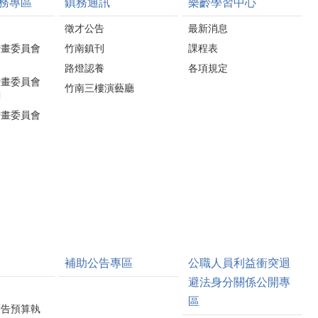
務專區
鎮務通訊
樂齡學習中心
徵才公告
最新消息
計畫委員會
竹南鎮刊
課程表
路燈認養
各項規定
計畫委員會
竹南三樓演藝廳
詢
計畫委員會
補助公告專區
公職人員利益衝突迴
避法身分關係公開專
區
廣告預算執