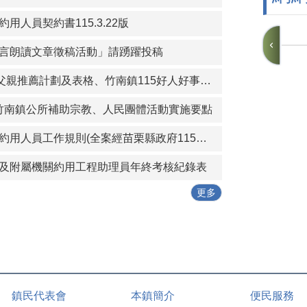
用人員契約書115.3.22版
言朗讀文章徵稿活動」請踴躍投稿
竹南鎮115年模範父親推薦計劃及表格、竹南鎮115好人好事代表推薦計畫及表格
)苗栗縣竹南鎮公所補助宗教、人民團體活動實施要點
苗栗縣竹南鎮公所約用人員工作規則(全案經苗栗縣政府115年1月19日府勞資字第1150005614號同意備查)
及附屬機關約用工程助理員年終考核紀錄表
更多
鎮民代表會
本鎮簡介
便民服務