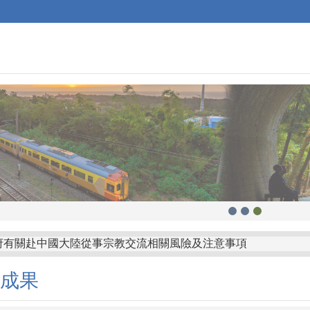
府有關赴中國大陸從事宗教交流相關風險及注意事項
山鄉公所「屏東縣枋山鄉發放兒童節兒童禮金自治條例」部分條
成果
縣金沙鎮公所訂定「金門縣金沙鎮鼓勵生育獎勵金發放自治條例