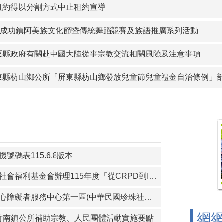
沙鎮公所訂定「金門縣金沙鎮重陽敬老金發放自治條例」令、公
租約得以分割方式中止租約宣導
察院115年營利事業捐贈政治獻金文宣
年度成功鎮阿美族文化節暨傳統舞蹈競賽及族語推廣系列活動
宣傳-本會訂於115年8月14日辦理「海岸韌性Plus－海青提案
栗縣政府有關赴中國大陸從事宗教交流相關風險及注意事項
圍鄉公所 「宜蘭縣壯圍鄉鄉民考取並就讀國內大學院校獎勵金核
東縣枋山鄉公所「屏東縣枋山鄉發放兒童節兒童禮金自治條例」部分
護青少年-青春專案
以分割方式中止租約宣導
功鎮阿美族文化節暨傳統舞蹈競賽及族語推廣系列活動
號碼表115.6.8版本
轉知財團法人育成社會福利基金會辦理115年度「從CRPD到ISP－專業人員支持身心障礙者積極參與個別化服務計畫研習課程」報名簡章資料
轉知苗栗縣政府身心障礙者服務中心第一區(中華民國珍珠社會福利服務協會承辦)辦理「一家心聚系列宣導活動」第1次活動簡章
網
)苗栗縣竹南鎮公所補助宗教、人民團體活動實施要點