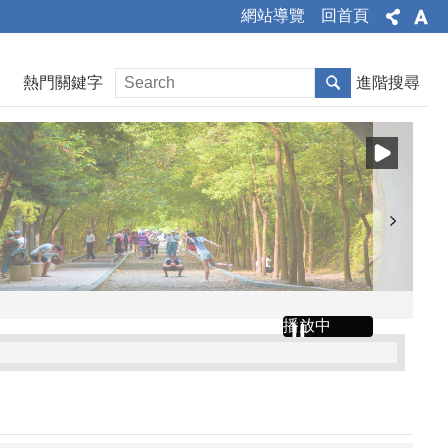
網站導覽
回首頁
熱門關鍵字
進階搜尋
播放中
文公告、令、總說明、修正條文對照表及全部條文各1份
」令、公告、條文全文、總說明、條文對照表各1份