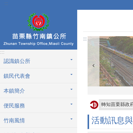
:::
跳到主要內容區塊
:::
:::
認識鎮公所
鎮民代表會
本鎮簡介
轉知苗栗縣政
便民服務
轉知屏東縣枋
活動訊息與
竹南風情
協助公告金門