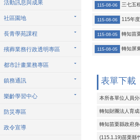
活動訊息與成果
轉知金門縣金
三七五
115-08-06
【協助宣導】監
社區園地
115
115-08-06
協助海洋委員會
長青學苑課程
轉知苗
115-08-05
轉知宜蘭縣壯
轉知屏
殯葬業務行政透明專區
115-08-05
115年暑期保
三七五租約得
都市計畫業務專區
115年度成
表單下載
鎮務通訊
樂齡學習中心
本所各單位人員分機
防災專區
政令宣導
(115.1.19