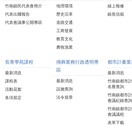
竹南鎮民代表會簡介
地理環境
線上報修
代表出國報告
歷史沿革
鎮長信箱
代表會議事公開專區
道路交通
工商發展
教育文化
農牧漁業
長青學苑課程
殯葬業務行政透明專
都市計畫業
區
最新消息
最新消息
最新消息
課程表
竹南鎮都市
名冊查詢
設施查詢
活動花絮
竹南鎮都市
法令規章
各項規定
會議紀錄查
竹南鎮都市
會議議程
表單下載