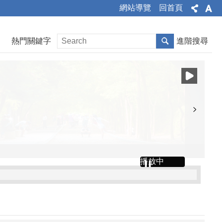
網站導覽
回首頁
熱門關鍵字
進階搜尋
播放中
文公告、令、總說明、修正條文對照表及全部條文各1份
」令、公告、條文全文、總說明、條文對照表各1份