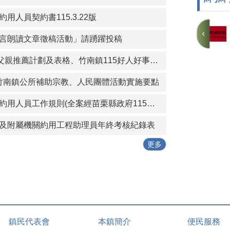
用人員契約書115.3.22版
言朗讀文章徵稿活動」請踴躍投稿
竹南鎮115年模範父親推薦計劃及表格、竹南鎮115好人好事代表推薦計畫及表格
)苗栗縣竹南鎮公所補助宗教、人民團體活動實施要點
苗栗縣竹南鎮公所約用人員工作規則(全案經苗栗縣政府115年1月19日府勞資字第1150005614號同意備查)
及附屬機關約用工程助理員年終考核紀錄表
更多
鎮民代表會
本鎮簡介
便民服務