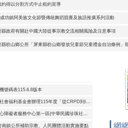
沙鎮公所訂定「金門縣金沙鎮重陽敬老金發放自治條例」令、公
租約得以分割方式中止租約宣導
察院115年營利事業捐贈政治獻金文宣
年度成功鎮阿美族文化節暨傳統舞蹈競賽及族語推廣系列活動
宣傳-本會訂於115年8月14日辦理「海岸韌性Plus－海青提案
栗縣政府有關赴中國大陸從事宗教交流相關風險及注意事項
圍鄉公所 「宜蘭縣壯圍鄉鄉民考取並就讀國內大學院校獎勵金核
東縣枋山鄉公所「屏東縣枋山鄉發放兒童節兒童禮金自治條例」部分
護青少年-青春專案
以分割方式中止租約宣導
功鎮阿美族文化節暨傳統舞蹈競賽及族語推廣系列活動
號碼表115.6.8版本
轉知財團法人育成社會福利基金會辦理115年度「從CRPD到ISP－專業人員支持身心障礙者積極參與個別化服務計畫研習課程」報名簡章資料
轉知苗栗縣政府身心障礙者服務中心第一區(中華民國珍珠社會福利服務協會承辦)辦理「一家心聚系列宣導活動」第1次活動簡章
網
)苗栗縣竹南鎮公所補助宗教、人民團體活動實施要點