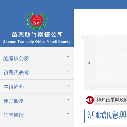
:::
跳到主要內容區塊
:::
:::
認識鎮公所
鎮民代表會
本鎮簡介
轉知苗栗縣政
便民服務
轉知屏東縣枋
活動訊息與
竹南風情
協助公告金門