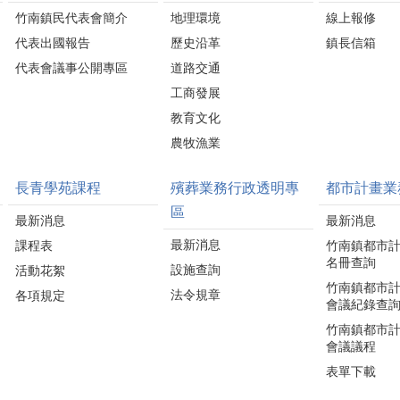
竹南鎮民代表會簡介
地理環境
線上報修
代表出國報告
歷史沿革
鎮長信箱
代表會議事公開專區
道路交通
工商發展
教育文化
農牧漁業
長青學苑課程
殯葬業務行政透明專
都市計畫業
區
最新消息
最新消息
最新消息
課程表
竹南鎮都市
名冊查詢
設施查詢
活動花絮
竹南鎮都市
法令規章
各項規定
會議紀錄查
竹南鎮都市
會議議程
表單下載