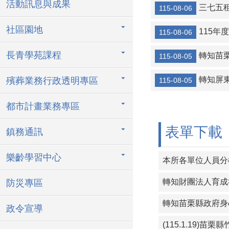
活動訊息與成果
轉知金門縣金
三七五
115-08-06
【協助宣導】監
社區園地
115
115-08-06
協助海洋委員會
長青學苑課程
轉知苗
115-08-05
轉知宜蘭縣壯
轉知屏
殯葬業務行政透明專區
115-08-05
115年暑期保
三七五租約得
都市計畫業務專區
115年度成
表單下載
鎮務通訊
樂齡學習中心
本所各單位人員分機
防災專區
政令宣導
(115.1.19