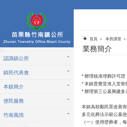
:::
跳到主要內容區塊
:::
首頁
本所課室
業務簡介
:::
認識鎮公所
鎮民代表會
* 辦理核准埋葬許可
* 本鎮普覺堂准入堂
本鎮簡介
* 辦理第三公墓興建多
便民服務
本鎮為鼓勵民眾改善喪
多元化葬法示範公墓使
竹南風情
（一）使用壁葬者，每