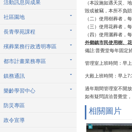
活動訊息與成果
（本設施如遇天災、地
毀或被竊，本所不負賠
社區園地
（二）使用樹葬者，每
（三）使用花葬者，每
長青學苑課程
（四）使用灑葬者，每
外鄉鎮市民使用樹、花
殯葬業務行政透明專區
備註:普覺堂每年固定
都市計畫業務專區
管理室上班時間：早上7:
鎮務通訊
大殿上班時間：早上7:3
過年期間管理室不開放
樂齡學習中心
如有疑問請洽普覺堂，電話:0
防災專區
相關圖片
政令宣導