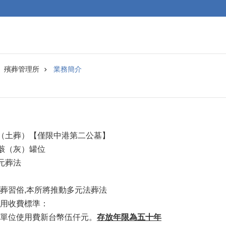
殯葬管理所
業務簡介
證（土葬）【僅限中港第二公墓】
骨骸（灰）罐位
元葬法
葬習俗,本所將推動多元法葬法
用收費標準：
單位使用費新台幣伍仟元。
存放年限為五十年